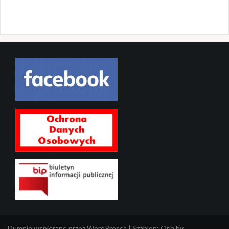
Dumnie wspierane przez WordPressa
|
Szablon:
Oria
by