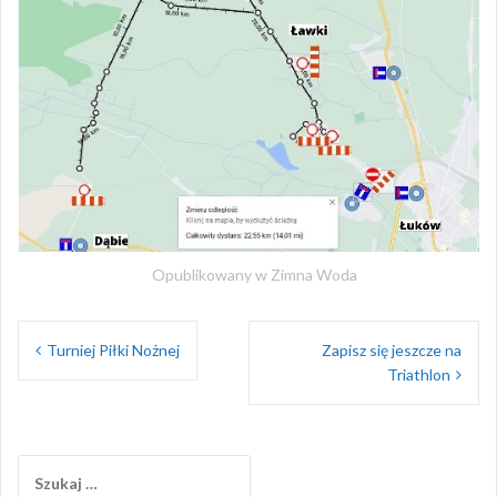
Opublikowany w
Zimna Woda
Nawigacja
Turniej Piłki Nożnej
Zapisz się jeszcze na
wpisu
Triathlon
Szukaj: