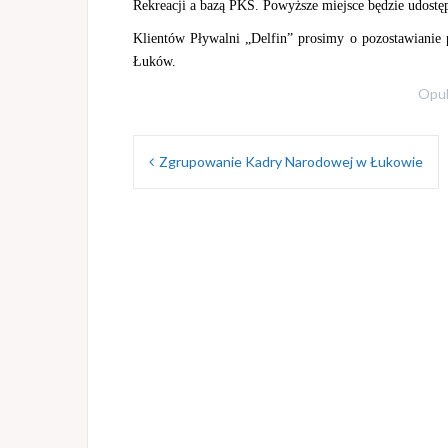
Rekreacji a bazą PKS. Powyższe miejsce będzie udostę
Klientów Pływalni „Delfin” prosimy o pozostawianie 
Łuków.
Opu
Nawigacja
Zgrupowanie Kadry Narodowej w Łukowie
wpisu