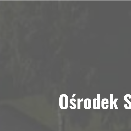
Przejdź
do
treści
Ośrodek S