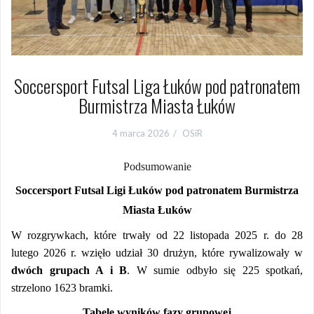
Soccersport Futsal Liga Łuków pod patronatem
Burmistrza Miasta Łuków
4 marca 2026
OSiR
Podsumowanie
Soccersport Futsal Lig
i
Łuków
pod patronatem Burmistrza
Miasta Łuków
W rozgrywkach, które trwały od
2
2
listopada
202
5
r. do
28
lutego
202
6
r. wzięło udział
30
drużyn,
które
rywalizowały w
dwóch grupach A i B
.
W sumie odbyło się
225
spotkań,
strzelono 1623 bramki.
Tabele wyników fazy grupowej