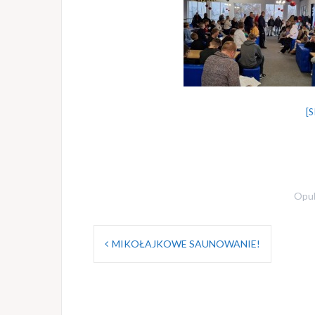
[
Opu
Nawigacja
MIKOŁAJKOWE SAUNOWANIE!
wpisu