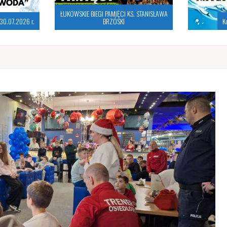
ŁUKOWSKIE BIEGI PAMIĘCI KS. STANISŁAWA
30.07.2026 r.
BRZÓSKI
K