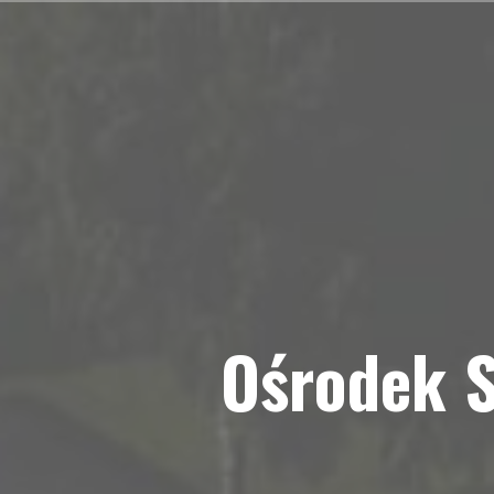
Przejdź
do
treści
Ośrodek S