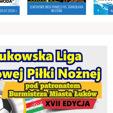
ŁUKOWSKIE BIEGI PAMIĘCI KS. STANISŁAWA
30.07.2026 r.
BRZÓSKI
K