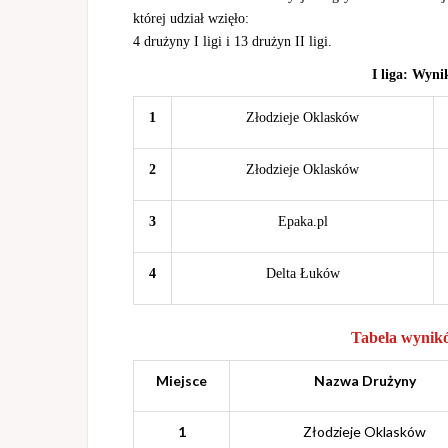
której
udział wzięło:
4 drużyny I ligi i 13 drużyn II ligi.
I liga: Wyni
1
Złodzieje Oklasków
2
Złodzieje Oklasków
3
Epaka.pl
4
Delta Łuków
Tabela wynikó
Miejsce
Nazwa Drużyny
1
Złodzieje Oklasków