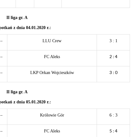
II liga gr. A
potkań z dnia 04
.01.2020 r.:
–
LLU Crew
3 : 1
2 : 4
–
FC Aleks
3 : 0
–
LKP Orkan Wojcieszków
II liga gr. A
potkań z dnia 05
.01.2020 r.:
–
Królowie Gór
6 : 3
5 : 4
–
FC Aleks