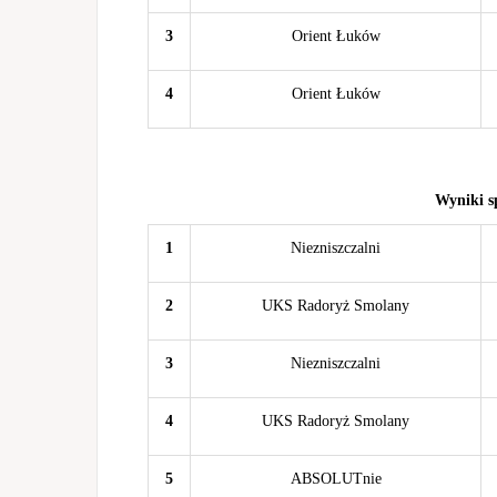
3
Orient Łuków
4
Orient Łuków
Wyniki s
1
Niezniszczalni
2
UKS Radoryż Smolany
3
Niezniszczalni
4
UKS Radoryż Smolany
5
ABSOLUTnie