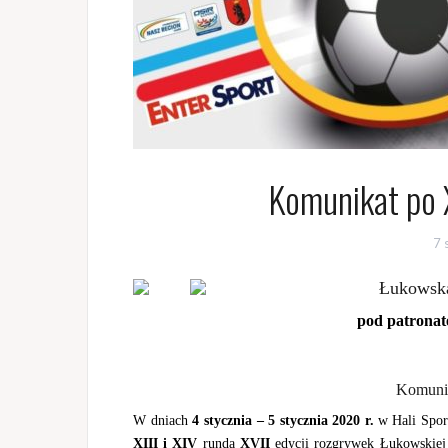
Komunikat po X
7 
Łukowska
pod patrona
Komunik
W dniach
4 stycznia – 5 stycznia 2020 r.
w Hali Spo
XIII i XIV
runda
XVII
edycji rozgrywek Łukowskiej 