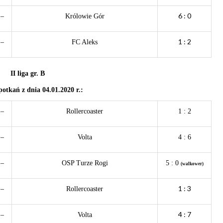
6 : 0
–
Królowie Gór
1 : 2
–
FC Aleks
II liga gr. B
potkań z dnia 04
.01.2020 r.:
–
Rollercoaster
1 : 2
–
Volta
4 : 6
–
OSP Turze Rogi
5 : 0
(walkower)
1 : 3
–
Rollercoaster
4 : 7
–
Volta