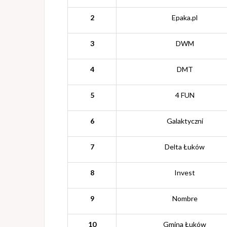
2
Epaka.pl
3
DWM
4
DMT
5
4 FUN
6
Galaktyczni
7
Delta Łuków
8
Invest
9
Nombre
10
Gmina Łuków