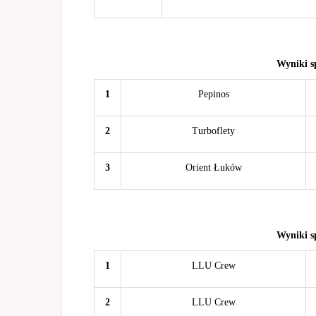
Wyniki s
1
Pepinos
2
Turboflety
3
Orient Łuków
Wyniki s
1
LLU Crew
2
LLU Crew