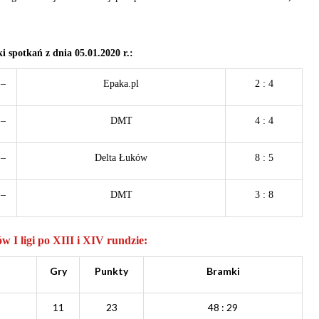
ki spotkań z dnia 05
.01.2020 r.:
–
Epaka.pl
2 : 4
–
DMT
4 : 4
–
Delta Łuków
8 : 5
–
DMT
3 : 8
w I ligi po XIII
i XIV rundzie:
Gry
Punkty
Bramki
11
23
48
: 29