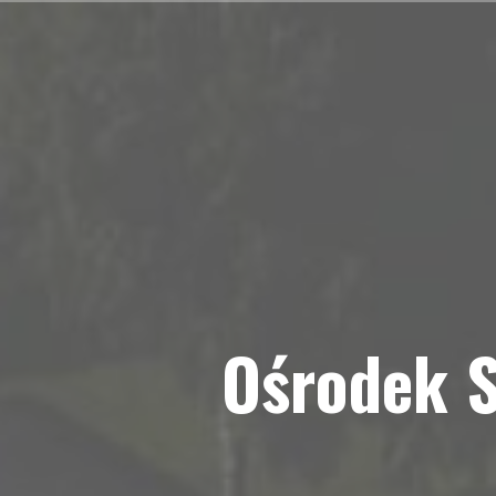
Przejdź
do
treści
Ośrodek S