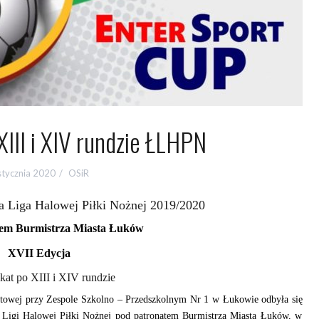
III i XIV rundzie ŁLHPN
stycznia 2020
OSiR
 Liga Halowej Piłki Nożnej 2019/2020
tem Burmistrza Miasta Łuków
XVII Edycja
at po XIII i XIV rundzie
rtowej przy Zespole Szkolno – Przedszkolnym Nr 1 w Łukowie
odbyła się
Ligi Halowej Piłki Nożnej pod patronatem Burmistrza Miasta Łuków
, w