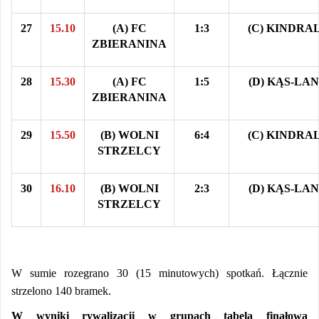
27
15.10
(A) FC
1:3
(C) KINDRA
ZBIERANINA
28
15.30
(A) FC
1:5
(D) KĄS-LA
ZBIERANINA
29
15.50
(B) WOLNI
6:4
(C) KINDRA
STRZELCY
30
16.10
(B) WOLNI
2:3
(D) KĄS-LA
STRZELCY
W sumie rozegrano
30
(15
m
inutowych) spotkań. Łącznie
strzelono
140
bramek.
W wyniki rywalizacji w grupach tabela finałowa