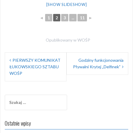
[SHOW SLIDESHOW]
◄
1
2
3
...
11
►
Opublikowany w
WOŚP
Nawigacja
PIERWSZY KOMUNIKAT
Godziny funkcjonowania
wpisu
ŁUKOWSKIEGO SZTABU
Pływalni Krytej „Delfinek”
WOŚP
Szukaj:
Ostatnie wpisy