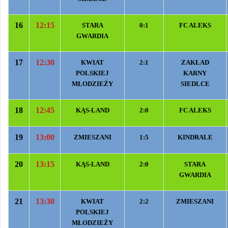
16
12:15
STARA
0:1
FC ALEKS
GWARDIA
17
12:30
KWIAT
2:1
ZAKŁAD
POLSKIEJ
KARNY
MŁODZIEŻY
SIEDLCE
18
12:45
KĄS-LAND
2:0
FC ALEKS
19
13:00
ZMIESZANI
1:5
KINDRALE
20
13:15
KĄS-LAND
2:0
STARA
GWARDIA
21
13:30
KWIAT
2:2
ZMIESZANI
POLSKIEJ
MŁODZIEŻY