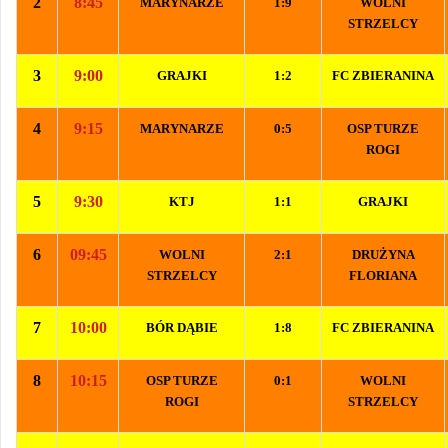
2
8:45
MARYNARZE
1:9
WOLNI
STRZELCY
3
9:00
GRAJKI
1:2
FC ZBIERANINA
4
9:15
MARYNARZE
0:5
OSP TURZE
ROGI
5
9:30
KTJ
1:1
GRAJKI
6
09:45
WOLNI
2:1
DRUŻYNA
STRZELCY
FLORIANA
7
10:00
BÓR DĄBIE
1:8
FC ZBIERANINA
8
10:15
OSP TURZE
0:1
WOLNI
ROGI
STRZELCY