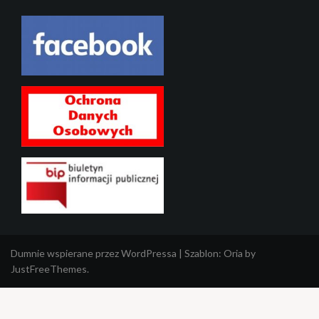
Dumnie wspierane przez WordPressa
|
Szablon:
Oria
by
JustFreeThemes.