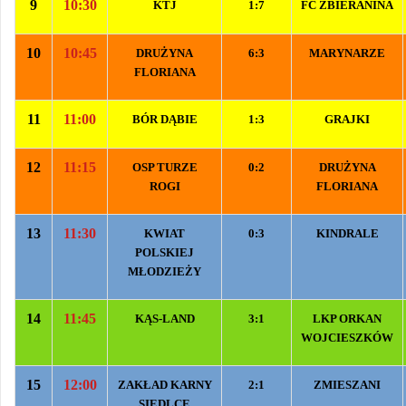
9
10:30
KTJ
1:7
FC ZBIERANINA
10
10:45
DRUŻYNA
6:3
MARYNARZE
FLORIANA
11
11:00
BÓR DĄBIE
1:3
GRAJKI
12
11:15
OSP TURZE
0:2
DRUŻYNA
ROGI
FLORIANA
13
11:30
KWIAT
0:3
KINDRALE
POLSKIEJ
MŁODZIEŻY
14
11:45
KĄS-LAND
3:1
LKP ORKAN
WOJCIESZKÓW
15
12:00
ZAKŁAD KARNY
2:1
ZMIESZANI
SIEDLCE