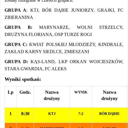
zostały rozegrane w czterech grupach:
GRUPA A
: KTJ, BÓR DĄBIE JUNIORZY, GRAJKI, FC
ZBIERANINA
GRUPA B:
MARYNARZE, WOLNI STRZELCY,
DRUŻYNA FLORIANA, OSP TURZE ROGI
GRUPA C:
KWIAT POLSKIEJ MŁODZIEŻY, KINDRALE,
ZAKŁAD KARNY SIEDLCE, ZMIESZANI
GRUPA D:
KĄS-LAND, LKP ORKAN WOJCIESZKÓW,
STARA GWARDIA, FC ALEKS
Wyniki spotkań:
Lp
Godz.
Nazwa
Nazwa
WYNIK
drużyny
drużyny
1
8:30
KTJ
7:2
BÓR DĄBIE