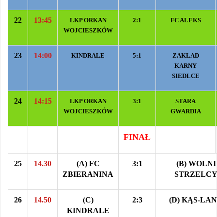
22
13:45
LKP ORKAN
2:1
FC ALEKS
WOJCIESZKÓW
23
14:00
KINDRALE
5:1
ZAKŁAD
KARNY
SIEDLCE
24
14:15
LKP ORKAN
3:1
STARA
WOJCIESZKÓW
GWARDIA
FINAŁ
25
14.30
(A) FC
3:1
(B) WOLNI
ZBIERANINA
STRZELC
26
14.50
(C)
2:3
(D) KĄS-LA
KINDRALE