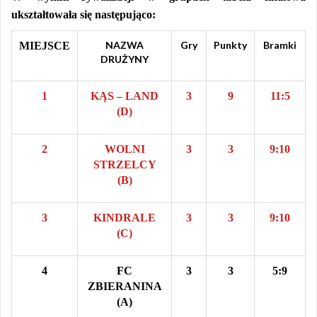
ukształtowała się następująco:
N
AZWA
Gr
y
Punkty
Bramki
M
IEJSCE
DRUŻYNY
1
KĄS – LAND
3
9
11:5
(D)
2
WOLNI
3
3
9:10
STRZELCY
(B)
3
KINDRALE
3
3
9:10
(C)
4
FC
3
3
5:9
ZBIERANINA
(A)